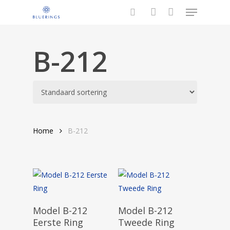
Menu
Overslaan
en
zoeken
account
naar
de
B-212
algemene
inhoud
Home
B-212
Opties Selecteren
Opties Selecteren
Model B-212
Model B-212
Eerste Ring
Tweede Ring