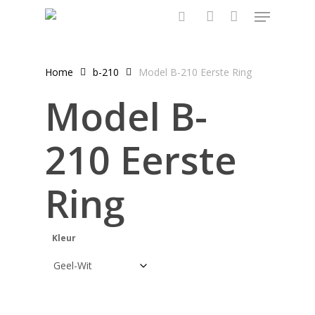
Menu
Overslaan
en
zoeken
account
naar
de
Home
b-210
Model B-210 Eerste Ring
algemene
Model B-
inhoud
210 Eerste
Ring
Kleur