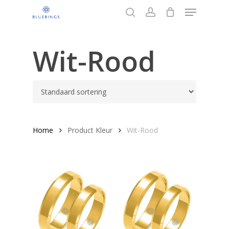
Menu
Overslaan
en
zoeken
account
Sluit
naar
Menu
de
Wit-Rood
algemene
inhoud
Home
Product Kleur
Wit-Rood